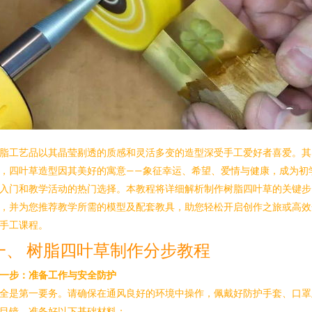
脂工艺品以其晶莹剔透的质感和灵活多变的造型深受手工爱好者喜爱。其
，四叶草造型因其美好的寓意——象征幸运、希望、爱情与健康，成为初
入门和教学活动的热门选择。本教程将详细解析制作树脂四叶草的关键步
，并为您推荐教学所需的模型及配套教具，助您轻松开启创作之旅或高效
手工课程。
一、 树脂四叶草制作分步教程
一步：准备工作与安全防护
全是第一要务。请确保在通风良好的环境中操作，佩戴好防护手套、口罩
目镜。准备好以下基础材料：