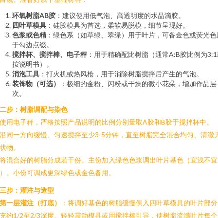
环氧树脂AB胶
：建议使用低气泡、高透明度的水晶滴胶。
四叶草模具
：硅胶模具为首选，柔软易脱模，细节呈现好。
色浆或色精
：绿色系（如草绿、翠绿）用于叶片，可备金色或荧光色
于勾边点缀。
搅拌杯、搅拌棒、电子秤
：用于精确配比树脂（通常A:B胶比例为3:1
按说明书）。
消泡工具
：打火机或热风枪，用于消除树脂搅拌后产生的气泡。
装饰物（可选）
：极细的金粉、闪粉或干燥的微小花朵，增加作品层
次。
二步：树脂调配与染色
. 使用电子秤，严格按照产品说明的比例分别量取A胶和B胶于搅拌杯中。
. 沿同一方向缓慢、匀速搅拌至少3-5分钟，直至树脂完全混合均匀、清澈
状物。
. 将混合好的树脂分成若干份。主份加入绿色色浆调出叶片基色（宜浅不宜
）。小份可调成更深绿色或金色备用。
三步：灌注与造型
第一层灌注（打底）
：将调好基色的树脂缓慢倒入四叶草模具的叶片部分
充约1/2至2/3深度。轻轻震动模具或用搅拌棒引导，使树脂流满叶片每