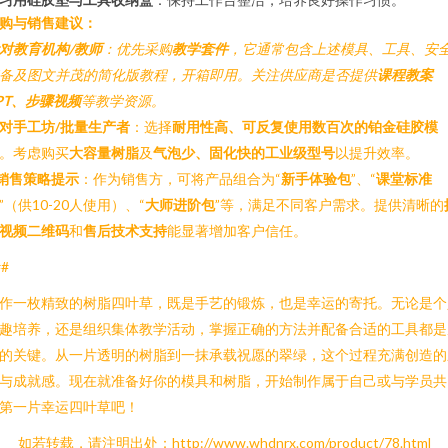
购与销售建议：
对教育机构/教师
：优先采购
教学套件
，它通常包含上述模具、工具、安
备及图文并茂的简化版教程，开箱即用。关注供应商是否提供
课程教案
PT、步骤视频
等教学资源。
对手工坊/批量生产者
：选择
耐用性高、可反复使用数百次的铂金硅胶模
。考虑购买
大容量树脂
及
气泡少、固化快的工业级型号
以提升效率。
销售策略提示
：作为销售方，可将产品组合为“
新手体验包
”、“
课堂标准
”（供10-20人使用）、“
大师进阶包
”等，满足不同客户需求。提供清晰的
视频二维码
和
售后技术支持
能显著增加客户信任。
##
作一枚精致的树脂四叶草，既是手艺的锻炼，也是幸运的寄托。无论是个
趣培养，还是组织集体教学活动，掌握正确的方法并配备合适的工具都是
的关键。从一片透明的树脂到一抹承载祝愿的翠绿，这个过程充满创造的
与成就感。现在就准备好你的模具和树脂，开始制作属于自己或与学员共
第一片幸运四叶草吧！
如若转载，请注明出处：http://www.whdnrx.com/product/78.html