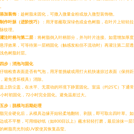
。
添加装饰
：趁树脂未固化，可撒入微量金粉或放入微型装饰物。
制作叶脉（进阶技巧）
：用牙签蘸取深绿色或金色树脂，在叶片上轻轻拉
脉纹理。
灌注叶柄与第二层
：将树脂倒入叶柄部分，并与叶片连接。如需增加厚度
悬浮效果，可等待第一层稍固化（触感发粘但不流动时）再灌注第二层透
浅色树脂封层。
四步：消泡与固化
. 仔细检查表面是否有气泡，用牙签挑破或用打火机快速掠过表面（保持距
，避免烫坏模具）消除。
. 盖上防尘盖，在水平、无震动的环境下静置固化。室温（约25℃）下通
4小时初固化，72小时完全固化。避免温差过大。
五步：脱模与后期处理
脂完全硬化后，从模具边缘开始轻柔地翻转、剥脱，即可取出四叶草。如
边或不平整，可用细砂纸（如800目以上）蘸水轻轻打磨，最后涂抹一层
的树脂亮光剂或UV胶使其恢复晶莹。