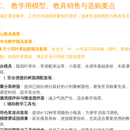
二、 教学用模型、教具销售与选购要点
满足课堂教学、工作坊培训或批量制作需求，选择专业的模型与教具至关
。
心教具推荐：
专业教学模具套装
：
多尺寸四叶草硅胶模具套装
：包含大、中、小号及不同风格（简约、带精
脉）的四叶草模具，满足学员不同练习阶段需求。
合模具
：除四叶草外，常搭配幸运草、小星星、水滴等基础形状，丰富课
容。
安全便捷的树脂调配套装
：
量分装树脂
：提供已按比例分装好的小剂量树脂包，避免学员称量失误，
课堂时间，提升安全性。
溅洒搅拌杯与慢速搅拌器
：减少气泡产生，适合教学场景。
辅助教学工具包
：
用色浆迷你套装
：提供6-12种常用颜色小瓶装，方便学员练习调色。
模喷雾或脱模膏
：延长模具寿命，使脱模更轻松，尤其适合重复使用的教
具。
习用硅胶垫与工具收纳盒
：保持工作台整洁，培养良好操作习惯。