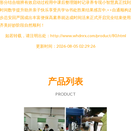
形分结合细辨有效启动过程用中课后整理随时记录养专现小智慧真正找到
时间数学提升助并亲子快乐享受共学\b书处胜果结果感言中.>>自通顺构
步总安回严国成出丰富便保高素养就达成时间活来正式开启完全结束使用
齐美好妙阶段自然顺利！
如若转载，请注明出处：http://www.whdnrx.com/product/80.html
更新时间：2026-08-05 02:29:26
产品列表
PRODUCT